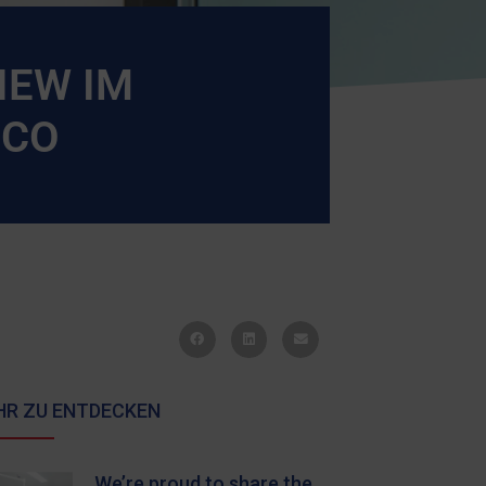
IEW IM
CCO
HR ZU ENTDECKEN
We’re proud to share the