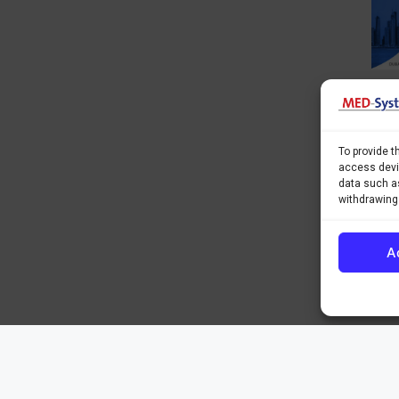
To provide t
access devic
data such as
withdrawing
A