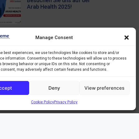
Besuchen Sie uns auf der
Arab Health 2025!
Visit Us at Arab Health
Manage Consent
2025!
he best experiences, we use technologies like cookies to store and/or
e information. Consenting to these technologies will allow us to process
 browsing behavior or unique IDs on this site. Not consenting or
 consent, may adversely affect certain features and functions.
ccept
Deny
View preferences
Cookie Policy
Privacy Policy