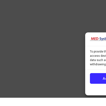
To provide t
access devic
data such as
withdrawing
A